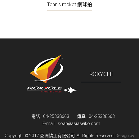
IRONMAN 鐵人競賽專用車
Tennis racket 網球拍
ROAD 公路跑車
CYCLCROSS 越野跑車
MOUNTAIN BIKE 越野車
Valve adapter 氣嘴
WHELL SET 輪組
WHEEL SET ROAD 輪組 公路車
ROXYCLE
BREAK HOLDER 煞車靴
把手/手把帶/把手尾塞
PLUG 尾塞蓋
HANDBAR/STEAM/PLUG 把手/龍頭/尾塞
電話
04-25338663
傳真
04-25338663
E-mail
soar@asiaseiko.com
BREAK PAD 煞車皮
Copyright © 2017 亞洲精工有限公司.
All Rights Reserved.
Design by